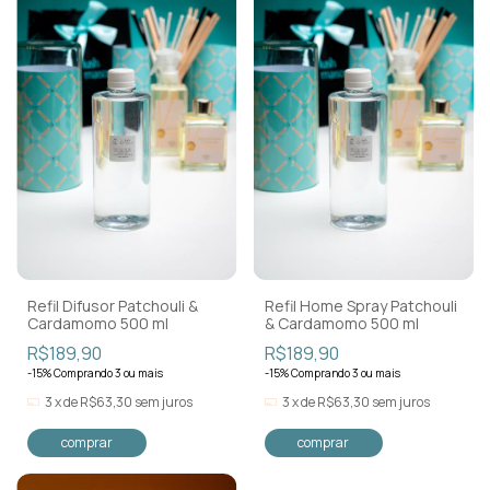
Refil Difusor Patchouli &
Refil Home Spray Patchouli
Cardamomo 500 ml
& Cardamomo 500 ml
R$189,90
R$189,90
-15% Comprando 3 ou mais
-15% Comprando 3 ou mais
3
x
de
R$63,30
sem juros
3
x
de
R$63,30
sem juros