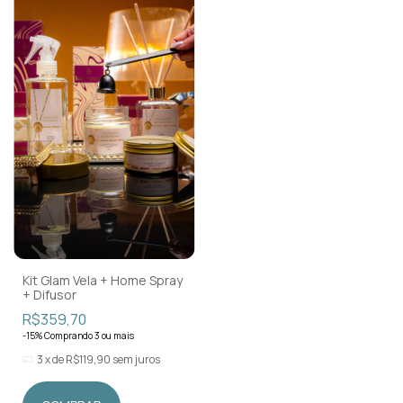
Kit Glam Vela + Home Spray
+ Difusor
R$359,70
-15% Comprando 3 ou mais
3
x
de
R$119,90
sem juros