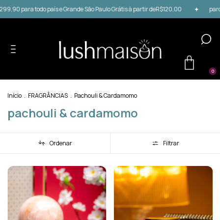
99,90 para todo país e Grande São Paulo Grátis à partir deR$120,00
parcele 
0
Início
.
FRAGRÂNCIAS
.
Pachouli & Cardamomo
pachouli & cardamomo
Ordenar
Filtrar