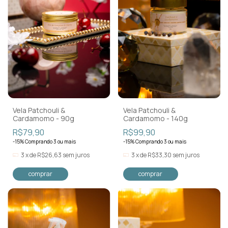
Vela Patchouli &
Vela Patchouli &
Cardamomo - 90g
Cardamomo - 140g
R$79,90
R$99,90
-15% Comprando 3 ou mais
-15% Comprando 3 ou mais
3
x
de
R$26,63
sem juros
3
x
de
R$33,30
sem juros