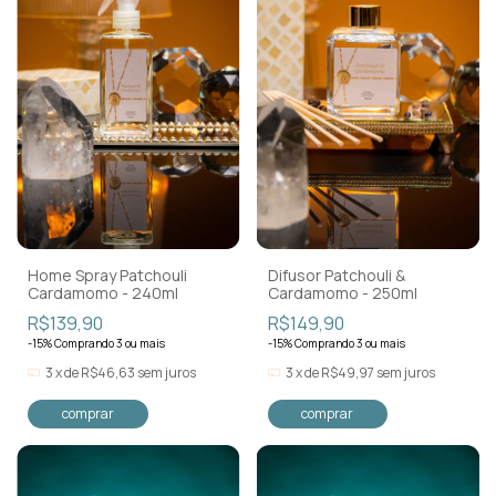
Home Spray Patchouli
Difusor Patchouli &
Cardamomo - 240ml
Cardamomo - 250ml
R$139,90
R$149,90
-15% Comprando 3 ou mais
-15% Comprando 3 ou mais
3
x
de
R$46,63
sem juros
3
x
de
R$49,97
sem juros