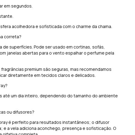
mar em segundos.
stante.
osfera acolhedora e sofisticada com o charme da chama.
ma correta?
a de superfícies. Pode ser usado em cortinas, sofás,
 com janelas abertas para o vento espalhar o perfume pela
s fragrâncias premium são seguras, mas recomendamos
car diretamente em tecidos claros e delicados.
pray?
as até um dia inteiro, dependendo do tamanho do ambiente
icas ou difusores?
ay é perfeito para resultados instantâneos; o difusor
e a vela adiciona aconchego, presença e sofisticação. O
a olfativa completa.