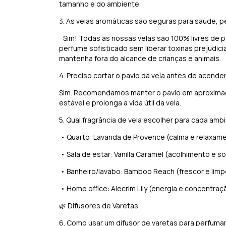
tamanho e do ambiente.
3. As velas aromáticas são seguras para saúde, p
Sim! Todas as nossas velas são 100% livres de pa
perfume sofisticado sem liberar toxinas prejudici
mantenha fora do alcance de crianças e animais.
4. Preciso cortar o pavio da vela antes de acend
Sim. Recomendamos manter o pavio em aproxima
estável e prolonga a vida útil da vela.
5. Qual fragrância de vela escolher para cada amb
•
Quarto: Lavanda de Provence (calma e relaxam
•
Sala de estar: Vanilla Caramel (acolhimento e so
•
Banheiro/lavabo: Bamboo Reach (frescor e lim
•
Home office: Alecrim Lily (energia e concentraç
🌿 Difusores de Varetas
6. Como usar um difusor de varetas para perfum