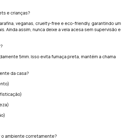
ets e crianças?
rafina, veganas, cruelty-free e eco-friendly, garantindo um
ais. Ainda assim, nunca deixe a vela acesa sem supervisão e
er?
damente 5mm. Isso evita fumaça preta, mantém a chama
iente da casa?
ento)
fisticação)
peza)
ão)
ar o ambiente corretamente?