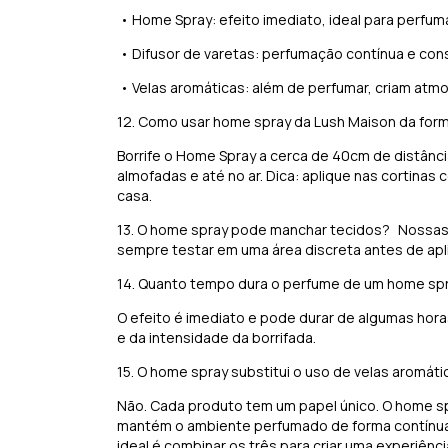
•
Home Spray: efeito imediato, ideal para perfu
•
Difusor de varetas: perfumação contínua e con
•
Velas aromáticas: além de perfumar, criam atm
12. Como usar home spray da Lush Maison da for
Borrife o Home Spray a cerca de 40cm de distânci
almofadas e até no ar. Dica: aplique nas cortinas
casa.
13. O home spray pode manchar tecidos? Nossa
sempre testar em uma área discreta antes de apli
14. Quanto tempo dura o perfume de um home s
O efeito é imediato e pode durar de algumas hor
e da intensidade da borrifada.
15. O home spray substitui o uso de velas aromát
Não. Cada produto tem um papel único. O home spr
mantém o ambiente perfumado de forma contínua; 
ideal é combinar os três para criar uma experiênci