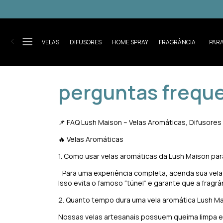
VELAS
DIFUSORES
HOME SPRAY
FRAGRÂNCIA
PAR
perguntas frequ
📌 FAQ Lush Maison – Velas Aromáticas, Difusore
🔥 Velas Aromáticas
1. Como usar velas aromáticas da Lush Maison pa
Para uma experiência completa, acenda sua vela e 
Isso evita o famoso “túnel” e garante que a fragr
2. Quanto tempo dura uma vela aromática Lush 
Nossas velas artesanais possuem queima limpa e