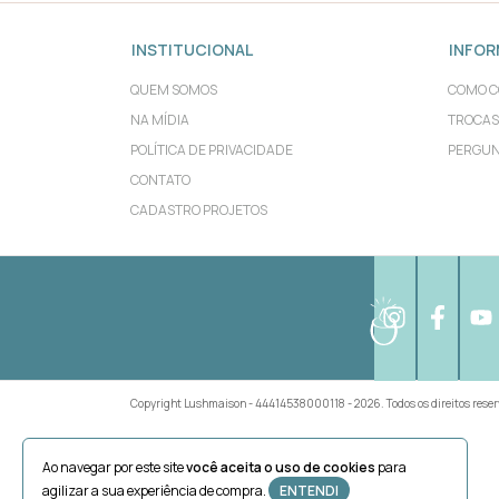
INSTITUCIONAL
INFO
QUEM SOMOS
COMO 
NA MÍDIA
TROCAS
POLÍTICA DE PRIVACIDADE
PERGUN
CONTATO
CADASTRO PROJETOS
Copyright Lushmaison - 44414538000118 - 2026. Todos os direitos rese
Ao navegar por este site
você aceita o uso de cookies
para
agilizar a sua experiência de compra.
ENTENDI