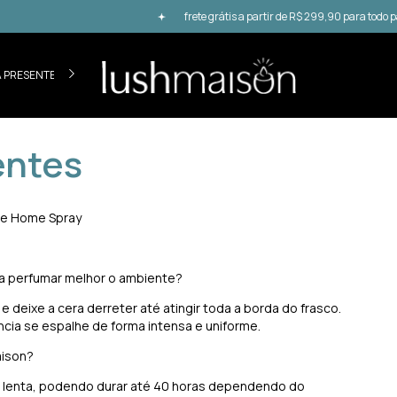
frete grátis a partir de R$ 299,90 para todo país 
A PRESENTEAR
COLEÇÕES
COLLABS
CADASTRO PROJETOS
ACES
entes
s e Home Spray
ra perfumar melhor o ambiente?
deixe a cera derreter até atingir toda a borda do frasco.
ância se espalhe de forma intensa e uniforme.
Maison?
 lenta, podendo durar até 40 horas dependendo do