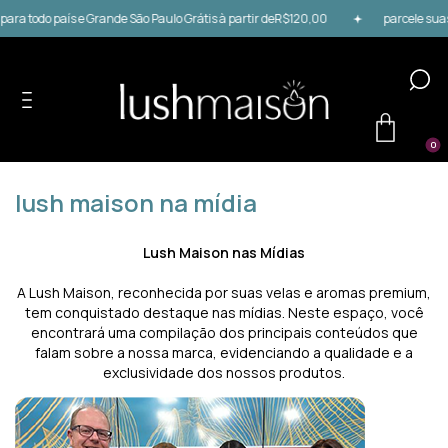
para todo país e Grande São Paulo Grátis à partir deR$120,00
parcele suas 
0
lush maison na mídia
Lush Maison nas Mídias
A Lush Maison, reconhecida por suas velas e aromas premium,
tem conquistado destaque nas mídias. Neste espaço, você
encontrará uma compilação dos principais conteúdos que
falam sobre a nossa marca, evidenciando a qualidade e a
exclusividade dos nossos produtos.