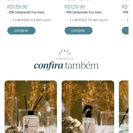
R$139,90
R$129,90
R$17
-15% Comprando 3 ou mais
-15% Comprando 3 ou mais
-15% Co
3
x
de
R$46,63
sem juros
3
x
de
R$43,30
sem juros
3
x
Para comprar com esse produto