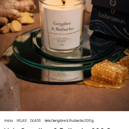
Início
.
VELAS
.
GLASS
.
Vela Gengibre & Ruibarbo 200 g