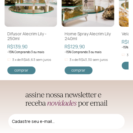
Difusor Alecrim Lily -
Home Spray Alecrim Lily
Vela A
250ml
240ml
R$89
R$139,90
R$129,90
-15% Co
-15% Comprando 3 ou mais
-15% Comprando 3 ou mais
3
x
3
x
de
R$46,63
sem juros
3
x
de
R$43,30
sem juros