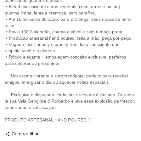
especiarias quentes e doces.
•
Blend exclusivo de ceras vegetais (coco, arroz e palma) —
queima limpa, lenta e cremosa, sem parafina.
•
Até 16 horas de duração, para prolongar seus rituais de bem-
estar.
•
Pavio 100% algodão, chama estável e sem fumaça preta.
•
Produção artesanal hand poured, feita à mão, peça por peça.
•
Vegana, eco-friendly e cruelty-free, luxo consciente que
respeita você e o planeta.
•
Rótulo elegante + embalagem conceito exclusiva, perfeitos
para decorar ou presentear.
Um aroma vibrante e surpreendente: perfeito para receber
amigos, energizar o dia ou aquecer noites especiais.
Exclusiva e disputada: cada lote artesanal é limitado. Garanta
já sua Vela Gengibre & Ruibarbo e viva essa explosão de frescor,
especiarias e sofisticação.
PRODUTO ARTESANAL HAND POURED ♡
Compartilhar