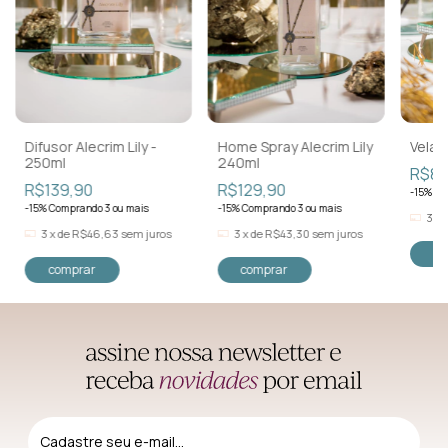
Difusor Alecrim Lily -
Home Spray Alecrim Lily
Vela A
250ml
240ml
R$89
R$139,90
R$129,90
-15% Co
-15% Comprando 3 ou mais
-15% Comprando 3 ou mais
3
x
3
x
de
R$46,63
sem juros
3
x
de
R$43,30
sem juros