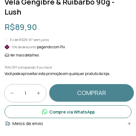
Vela Gengibre & Ruibarbo 90g -
Lush
R$89,90
3
x de
R$29,97
sem juros
pagando com Pix
5% de desconto
Ver mais detalhes
15% OFF comprando 3 ou mais!
Você pode aproveitar esta promoção em qualquer produto da loja.
Compre via WhatsApp
Meios de envio