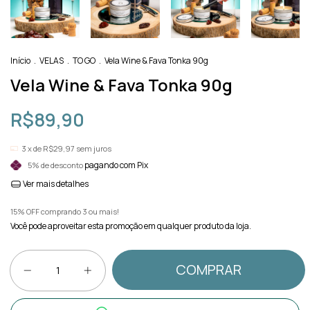
Início
.
VELAS
.
TO GO
.
Vela Wine & Fava Tonka 90g
Vela Wine & Fava Tonka 90g
R$89,90
3
x de
R$29,97
sem juros
pagando com Pix
5% de desconto
Ver mais detalhes
15% OFF comprando 3 ou mais!
Você pode aproveitar esta promoção em qualquer produto da loja.