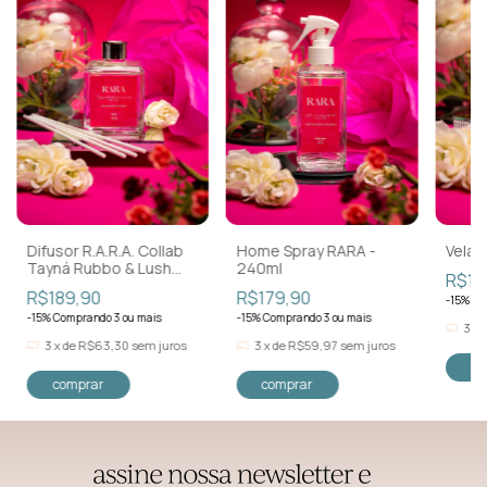
Difusor R.A.R.A. Collab
Home Spray RARA -
Vela 
Tayná Rubbo & Lush
240ml
R$18
Maison 250ml
R$189,90
R$179,90
-15% Co
-15% Comprando 3 ou mais
-15% Comprando 3 ou mais
3
x
3
x
de
R$63,30
sem juros
3
x
de
R$59,97
sem juros