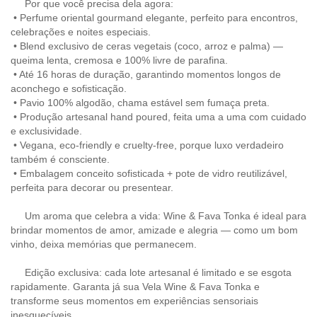
Por que você precisa dela agora:
•
Perfume oriental gourmand elegante, perfeito para encontros,
celebrações e noites especiais.
•
Blend exclusivo de ceras vegetais (coco, arroz e palma) —
queima lenta, cremosa e 100% livre de parafina.
•
Até 16 horas de duração, garantindo momentos longos de
aconchego e sofisticação.
•
Pavio 100% algodão, chama estável sem fumaça preta.
•
Produção artesanal hand poured, feita uma a uma com cuidado
e exclusividade.
•
Vegana, eco-friendly e cruelty-free, porque luxo verdadeiro
também é consciente.
•
Embalagem conceito sofisticada + pote de vidro reutilizável,
perfeita para decorar ou presentear.
Um aroma que celebra a vida: Wine & Fava Tonka é ideal para
brindar momentos de amor, amizade e alegria — como um bom
vinho, deixa memórias que permanecem.
Edição exclusiva: cada lote artesanal é limitado e se esgota
rapidamente. Garanta já sua Vela Wine & Fava Tonka e
transforme seus momentos em experiências sensoriais
inesquecíveis.