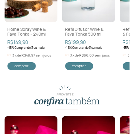
Home Spray Wine &
Refil Difusor Wine &
Refil
Fava Tonka - 240ml
Fava Tonka 500 ml
& Fav
R$149,90
R$199,90
R$19
-15% Comprando 3 ou mais
-15% Comprando 3 ou mais
-15% Co
3
x
de
R$49,97
sem juros
3
x
de
R$66,63
sem juros
3
x
Para comprar com esse produto